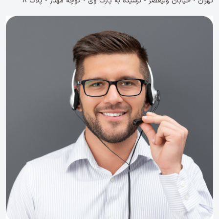
تهران - خیابان ولیعصر - نرسیده به پارک وی - کوچه مهناز - پلاک 8